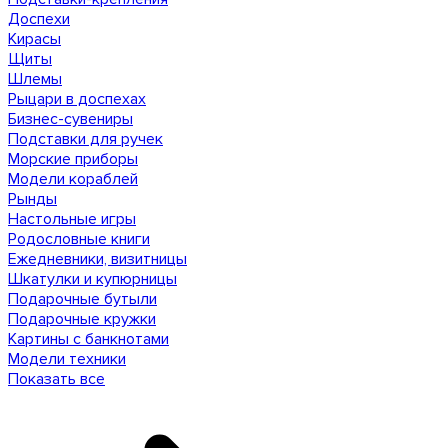
Доспехи
Кирасы
Щиты
Шлемы
Рыцари в доспехах
Бизнес-сувениры
Подставки для ручек
Морские приборы
Модели кораблей
Рынды
Настольные игры
Родословные книги
Ежедневники, визитницы
Шкатулки и купюрницы
Подарочные бутыли
Подарочные кружки
Картины с банкнотами
Модели техники
Показать все