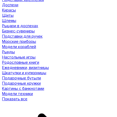
Доспехи
Кирасы
Щиты
Шлемы
Рыцари в доспехах
Бизнес-сувениры
Подставки для ручек
Морские приборы
Модели кораблей
Рынды
Настольные игры
Родословные книги
Ежедневники, визитницы
Шкатулки и купюрницы
Подарочные бутыли
Подарочные кружки
Картины с банкнотами
Модели техники
Показать все