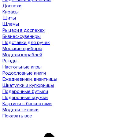
Доспехи
Кирасы
Щиты
Шлемы
Рыцари в доспехах
Бизнес-сувениры
Подставки для ручек
Морские приборы
Модели кораблей
Рынды
Настольные игры
Родословные книги
Ежедневники, визитницы
Шкатулки и купюрницы
Подарочные бутыли
Подарочные кружки
Картины с банкнотами
Модели техники
Показать все