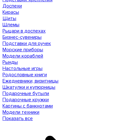
Доспехи
Кирасы
Щиты
Шлемы
Рыцари в доспехах
Бизнес-сувениры
Подставки для ручек
Морские приборы
Модели кораблей
Рынды
Настольные игры
Родословные книги
Ежедневники, визитницы
Шкатулки и купюрницы
Подарочные бутыли
Подарочные кружки
Картины с банкнотами
Модели техники
Показать все