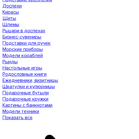
Доспехи
Кирасы
Щиты
Шлемы
Рыцари в доспехах
Бизнес-сувениры
Подставки для ручек
Морские приборы
Модели кораблей
Рынды
Настольные игры
Родословные книги
Ежедневники, визитницы
Шкатулки и купюрницы
Подарочные бутыли
Подарочные кружки
Картины с банкнотами
Модели техники
Показать все