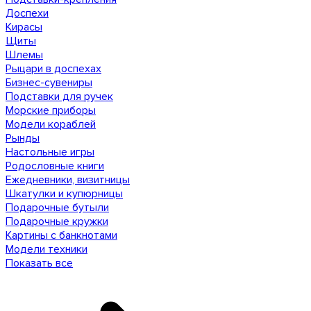
Доспехи
Кирасы
Щиты
Шлемы
Рыцари в доспехах
Бизнес-сувениры
Подставки для ручек
Морские приборы
Модели кораблей
Рынды
Настольные игры
Родословные книги
Ежедневники, визитницы
Шкатулки и купюрницы
Подарочные бутыли
Подарочные кружки
Картины с банкнотами
Модели техники
Показать все