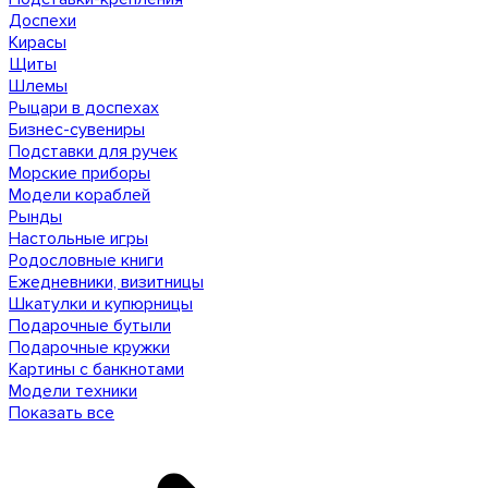
Доспехи
Кирасы
Щиты
Шлемы
Рыцари в доспехах
Бизнес-сувениры
Подставки для ручек
Морские приборы
Модели кораблей
Рынды
Настольные игры
Родословные книги
Ежедневники, визитницы
Шкатулки и купюрницы
Подарочные бутыли
Подарочные кружки
Картины с банкнотами
Модели техники
Показать все