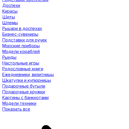
Доспехи
Кирасы
Щиты
Шлемы
Рыцари в доспехах
Бизнес-сувениры
Подставки для ручек
Морские приборы
Модели кораблей
Рынды
Настольные игры
Родословные книги
Ежедневники, визитницы
Шкатулки и купюрницы
Подарочные бутыли
Подарочные кружки
Картины с банкнотами
Модели техники
Показать все