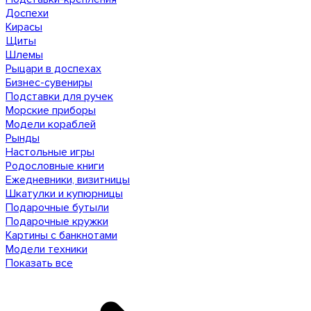
Доспехи
Кирасы
Щиты
Шлемы
Рыцари в доспехах
Бизнес-сувениры
Подставки для ручек
Морские приборы
Модели кораблей
Рынды
Настольные игры
Родословные книги
Ежедневники, визитницы
Шкатулки и купюрницы
Подарочные бутыли
Подарочные кружки
Картины с банкнотами
Модели техники
Показать все