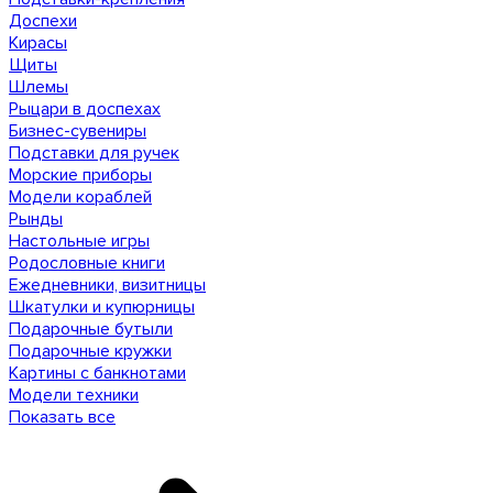
Доспехи
Кирасы
Щиты
Шлемы
Рыцари в доспехах
Бизнес-сувениры
Подставки для ручек
Морские приборы
Модели кораблей
Рынды
Настольные игры
Родословные книги
Ежедневники, визитницы
Шкатулки и купюрницы
Подарочные бутыли
Подарочные кружки
Картины с банкнотами
Модели техники
Показать все