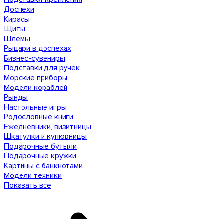
Доспехи
Кирасы
Щиты
Шлемы
Рыцари в доспехах
Бизнес-сувениры
Подставки для ручек
Морские приборы
Модели кораблей
Рынды
Настольные игры
Родословные книги
Ежедневники, визитницы
Шкатулки и купюрницы
Подарочные бутыли
Подарочные кружки
Картины с банкнотами
Модели техники
Показать все