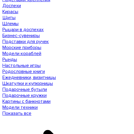
Доспехи
Кирасы
Щиты
Шлемы
Рыцари в доспехах
Бизнес-сувениры
Подставки для ручек
Морские приборы
Модели кораблей
Рынды
Настольные игры
Родословные книги
Ежедневники, визитницы
Шкатулки и купюрницы
Подарочные бутыли
Подарочные кружки
Картины с банкнотами
Модели техники
Показать все