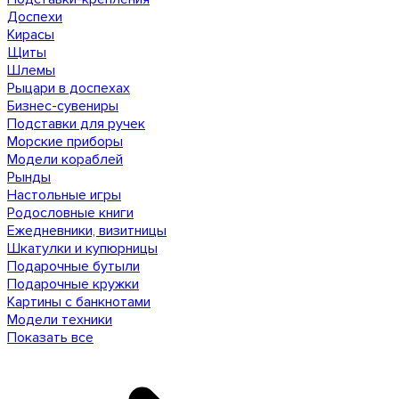
Доспехи
Кирасы
Щиты
Шлемы
Рыцари в доспехах
Бизнес-сувениры
Подставки для ручек
Морские приборы
Модели кораблей
Рынды
Настольные игры
Родословные книги
Ежедневники, визитницы
Шкатулки и купюрницы
Подарочные бутыли
Подарочные кружки
Картины с банкнотами
Модели техники
Показать все