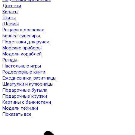
Доспехи
Кирасы
Щиты
Шлемы
Рыцари в доспехах
Бизнес-сувениры
Подставки для ручек
Морские приборы
Модели кораблей
Рынды
Настольные игры
Родословные книги
Ежедневники, визитницы
Шкатулки и купюрницы
Подарочные бутыли
Подарочные кружки
Картины с банкнотами
Модели техники
Показать все