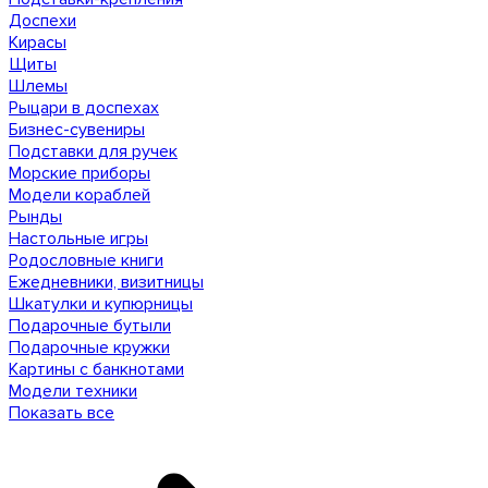
Доспехи
Кирасы
Щиты
Шлемы
Рыцари в доспехах
Бизнес-сувениры
Подставки для ручек
Морские приборы
Модели кораблей
Рынды
Настольные игры
Родословные книги
Ежедневники, визитницы
Шкатулки и купюрницы
Подарочные бутыли
Подарочные кружки
Картины с банкнотами
Модели техники
Показать все