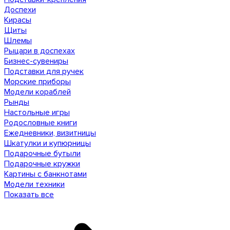
Доспехи
Кирасы
Щиты
Шлемы
Рыцари в доспехах
Бизнес-сувениры
Подставки для ручек
Морские приборы
Модели кораблей
Рынды
Настольные игры
Родословные книги
Ежедневники, визитницы
Шкатулки и купюрницы
Подарочные бутыли
Подарочные кружки
Картины с банкнотами
Модели техники
Показать все