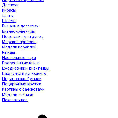
Доспехи
Кирасы
Щиты
Шлемы
Рыцари в доспехах
Бизнес-сувениры
Подставки для ручек
Морские приборы
Модели кораблей
Рынды
Настольные игры
Родословные книги
Ежедневники, визитницы
Шкатулки и купюрницы
Подарочные бутыли
Подарочные кружки
Картины с банкнотами
Модели техники
Показать все