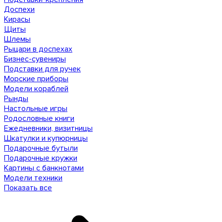
Доспехи
Кирасы
Щиты
Шлемы
Рыцари в доспехах
Бизнес-сувениры
Подставки для ручек
Морские приборы
Модели кораблей
Рынды
Настольные игры
Родословные книги
Ежедневники, визитницы
Шкатулки и купюрницы
Подарочные бутыли
Подарочные кружки
Картины с банкнотами
Модели техники
Показать все