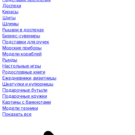
Доспехи
Кирасы
Щиты
Шлемы
Рыцари в доспехах
Бизнес-сувениры
Подставки для ручек
Морские приборы
Модели кораблей
Рынды
Настольные игры
Родословные книги
Ежедневники, визитницы
Шкатулки и купюрницы
Подарочные бутыли
Подарочные кружки
Картины с банкнотами
Модели техники
Показать все