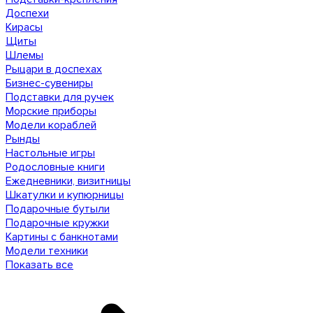
Доспехи
Кирасы
Щиты
Шлемы
Рыцари в доспехах
Бизнес-сувениры
Подставки для ручек
Морские приборы
Модели кораблей
Рынды
Настольные игры
Родословные книги
Ежедневники, визитницы
Шкатулки и купюрницы
Подарочные бутыли
Подарочные кружки
Картины с банкнотами
Модели техники
Показать все