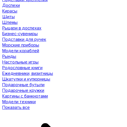
Доспехи
Кирасы
Щиты
Шлемы
Рыцари в доспехах
Бизнес-сувениры
Подставки для ручек
Морские приборы
Модели кораблей
Рынды
Настольные игры
Родословные книги
Ежедневники, визитницы
Шкатулки и купюрницы
Подарочные бутыли
Подарочные кружки
Картины с банкнотами
Модели техники
Показать все