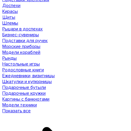
Доспехи
Кирасы
Щиты
Шлемы
Рыцари в доспехах
Бизнес-сувениры
Подставки для ручек
Морские приборы
Модели кораблей
Рынды
Настольные игры
Родословные книги
Ежедневники, визитницы
Шкатулки и купюрницы
Подарочные бутыли
Подарочные кружки
Картины с банкнотами
Модели техники
Показать все