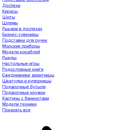
Доспехи
Кирасы
Щиты
Шлемы
Рыцари в доспехах
Бизнес-сувениры
Подставки для ручек
Морские приборы
Модели кораблей
Рынды
Настольные игры
Родословные книги
Ежедневники, визитницы
Шкатулки и купюрницы
Подарочные бутыли
Подарочные кружки
Картины с банкнотами
Модели техники
Показать все